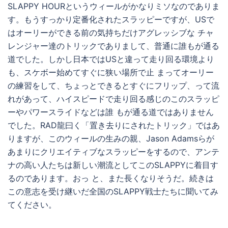
SLAPPY HOURというウィールがかなりミソなのでありま
す。もうすっかり定番化されたスラッピーですが、USで
はオーリーができる前の気持ちだけアグレッシブな チャ
レンジャー達のトリックでありまして、普通に誰もが通る
道でした。しかし日本ではUSと違って走り回る環境より
も、スケボー始めてすぐに狭い場所で止 まってオーリー
の練習をして、ちょっとできるとすぐにフリップ、って流
れがあって、ハイスピードで走り回る感じのこのスラッピ
ーやパワースライドなどは誰 もが通る道ではありません
でした。RAD龍曰く「置き去りにされたトリック」ではあ
りますが、このウィールの生みの親、Jason Adamsらが
あまりにクリエイティブなスラッピーをするので、アンテ
ナの高い人たちは新しい潮流としてこのSLAPPYに着目す
るのであります。おっ と、また長くなりそうだ。続きは
この意志を受け継いだ全国のSLAPPY戦士たちに聞いてみ
てください。