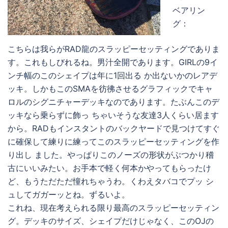
ベアリン
グ：
こちらは我らがRAD龍のスラッピーセッティングでありま
す。これもしびれるね。男汁全開であります。GIRLの9イ
ンチ幅のこのシェイプは年に1回出る か出ないかのレアデ
ッキ。しかもこのSMAを彷彿させるグラフィックでキャ
ロルのシグニチャーデッキなのであります。たぶんこのデ
ッキなら乗らずに飾っ ちゃいそうな友達3人くらい居ます
から。RADもインスタントのバックヤードで見つけてすぐ
に確保して練りに練ってこのスラッピーセッティングを作
り出し ました。やっぱりこのノーズの形状がぶつかり稽
古にいいみたい。お手本で軽く何本かやってもらったけ
ど、もうただただ憧れちゃうわ。くわえタバコでプッ シ
ュしてガガーッとね。ずるいよ。
これね、現在考えられる限り最高のスラッピーセッティン
グ。デッキのサイズ、シェイプだけじゃなく、このOJの