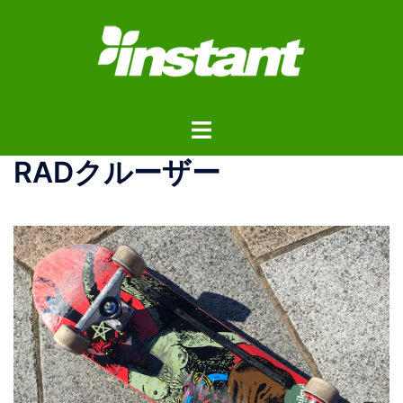
コ
ン
テ
ン
ツ
ト
へ
グ
ス
RADクルーザー
ル
キ
メ
ッ
ニ
プ
ュ
ー