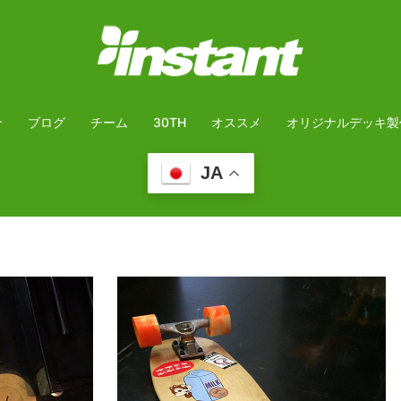
介
ブログ
チーム
30TH
オススメ
オリジナルデッキ製
JA