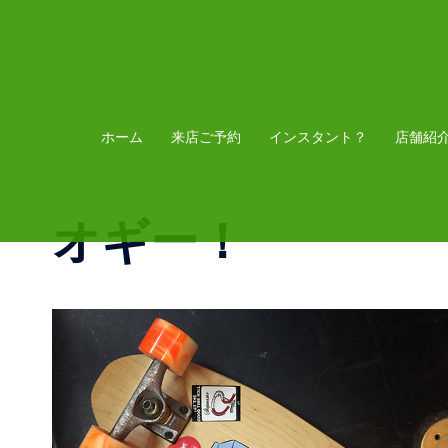
コ
ン
テ
ン
ツ
ホーム
来店ご予約
インスタント？
店舗紹
へ
ス
オギー！
キ
ッ
プ