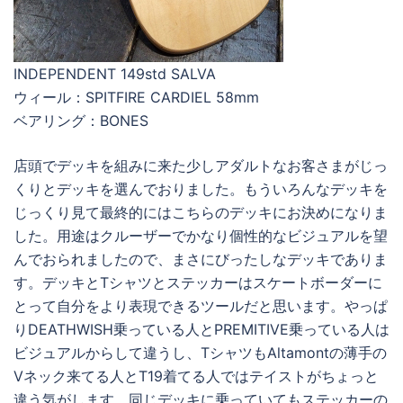
INDEPENDENT 149std SALVA
ウィール：SPITFIRE CARDIEL 58mm
ベアリング：BONES
店頭でデッキを組みに来た少しアダルトなお客さまがじっ
くりとデッキを選んでおりました。もういろんなデッキを
じっくり見て最終的にはこちらのデッキにお決めになりま
した。用途はクルーザーでかなり個性的なビジュアルを望
んでおられましたので、まさにびったしなデッキでありま
す。デッキとTシャツとステッカーはスケートボーダーに
とって自分をより表現できるツールだと思います。やっぱ
りDEATHWISH乗っている人とPREMITIVE乗っている人は
ビジュアルからして違うし、TシャツもAltamontの薄手の
Vネック来てる人とT19着てる人ではテイストがちょっと
違う気がします。同じデッキに乗っていてもステッカーの