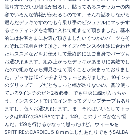
貼り方でだいぶ個性が出るし、貼ってあるステッカーの内
容でいろんな情報が伝わるものです。そんな話をしながら
選んだデッキですのでもう乗り手のビジュアルにマッチす
るセッティングを念頭に入れて組ませて頂きました。基本
的にはお客さまにお選び頂きましたいくつかのパーツをそ
れぞれご説明させて頂き、サイズバランスや用途に合わせ
たおススメなどをお伝えして最終的にはご自身でパーツも
お選び頂きます。組み上がったデッキがあまりに素敵でし
たので組みながら拝見させて頂くことが決まっておりまし
た。デッキは10インチよりちょっとありました。10インチ
のグリップテープだとちょっと幅が足りないの。普段使っ
ている9インチのだと2枚必要。でも中央に線が入っちゃ
う。インスタントでは12インチってグリップテープもあり
ますし、色々お選び頂けます。ま、それはいいとしてトラ
ックはINDYのSALBAですよ。149。このサイズかなり悩
んだ。159も行けるかなって思ったけど。ウィールを
SPITFIREのCARDIEL５８ｍｍにしたあたりでもうSALBA