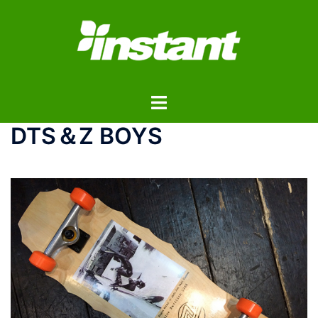
コ
ン
テ
ン
ツ
ト
へ
グ
ス
DTS＆Z BOYS
ル
キ
メ
ッ
ニ
プ
ュ
ー