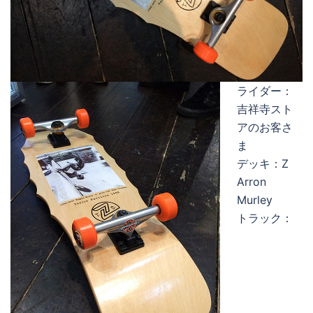
ライダー：
吉祥寺スト
アのお客さ
ま
デッキ：Z
Arron
Murley
トラック：