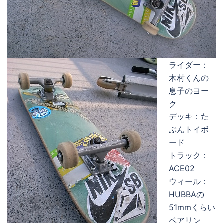
ライダー：
木村くんの
息子のヨー
ク
デッキ：た
ぶんトイボ
ード
トラック：
ACE02
ウィール：
HUBBAの
51mmくらい
ベアリン