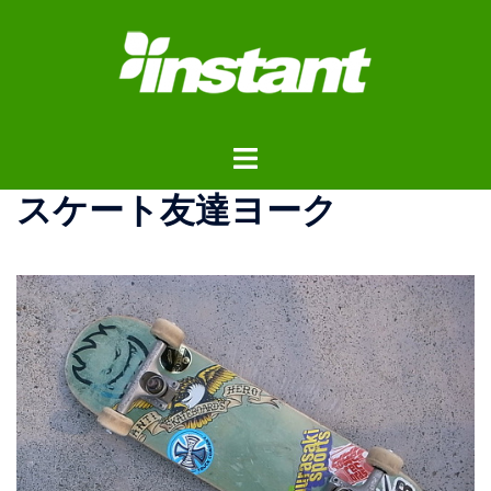
コ
ン
テ
ン
ツ
ト
へ
グ
ス
スケート友達ヨーク
ル
キ
メ
ッ
ニ
プ
ュ
ー