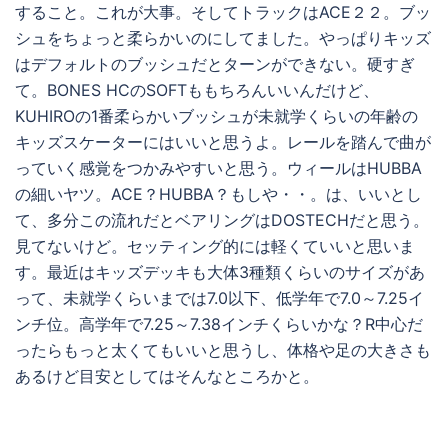
すること。これが大事。そしてトラックはACE２２。ブッ
シュをちょっと柔らかいのにしてました。やっぱりキッズ
はデフォルトのブッシュだとターンができない。硬すぎ
て。BONES HCのSOFTももちろんいいんだけど、
KUHIROの1番柔らかいブッシュが未就学くらいの年齢の
キッズスケーターにはいいと思うよ。レールを踏んで曲が
っていく感覚をつかみやすいと思う。ウィールはHUBBA
の細いヤツ。ACE？HUBBA？もしや・・。は、いいとし
て、多分この流れだとベアリングはDOSTECHだと思う。
見てないけど。セッティング的には軽くていいと思いま
す。最近はキッズデッキも大体3種類くらいのサイズがあ
って、未就学くらいまでは7.0以下、低学年で7.0～7.25イ
ンチ位。高学年で7.25～7.38インチくらいかな？R中心だ
ったらもっと太くてもいいと思うし、体格や足の大きさも
あるけど目安としてはそんなところかと。