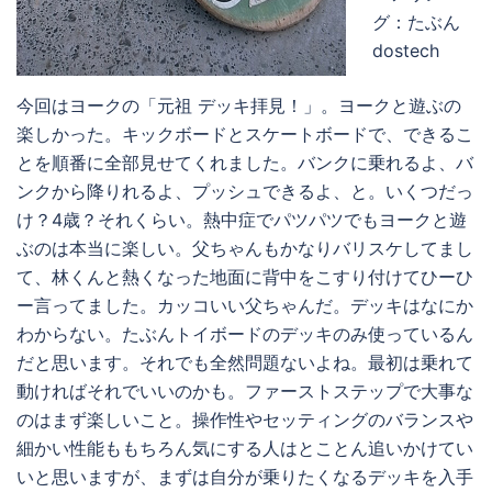
グ：たぶん
dostech
今回はヨークの「元祖 デッキ拝見！」。ヨークと遊ぶの
楽しかった。キックボードとスケートボードで、できるこ
とを順番に全部見せてくれました。バンクに乗れるよ、バ
ンクから降りれるよ、プッシュできるよ、と。いくつだっ
け？4歳？それくらい。熱中症でパツパツでもヨークと遊
ぶのは本当に楽しい。父ちゃんもかなりバリスケしてまし
て、林くんと熱くなった地面に背中をこすり付けてひーひ
ー言ってました。カッコいい父ちゃんだ。デッキはなにか
わからない。たぶんトイボードのデッキのみ使っているん
だと思います。それでも全然問題ないよね。最初は乗れて
動ければそれでいいのかも。ファーストステップで大事な
のはまず楽しいこと。操作性やセッティングのバランスや
細かい性能ももちろん気にする人はとことん追いかけてい
いと思いますが、まずは自分が乗りたくなるデッキを入手