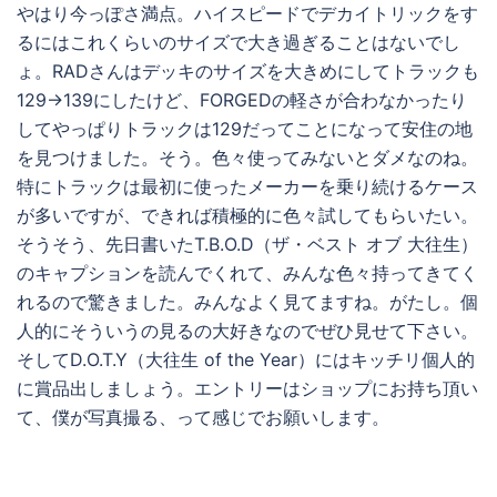
やはり今っぽさ満点。ハイスピードでデカイトリックをす
るにはこれくらいのサイズで大き過ぎることはないでし
ょ。RADさんはデッキのサイズを大きめにしてトラックも
129→139にしたけど、FORGEDの軽さが合わなかったり
してやっぱりトラックは129だってことになって安住の地
を見つけました。そう。色々使ってみないとダメなのね。
特にトラックは最初に使ったメーカーを乗り続けるケース
が多いですが、できれば積極的に色々試してもらいたい。
そうそう、先日書いたT.B.O.D（ザ・ベスト オブ 大往生）
のキャプションを読んでくれて、みんな色々持ってきてく
れるので驚きました。みんなよく見てますね。がたし。個
人的にそういうの見るの大好きなのでぜひ見せて下さい。
そしてD.O.T.Y（大往生 of the Year）にはキッチリ個人的
に賞品出しましょう。エントリーはショップにお持ち頂い
て、僕が写真撮る、って感じでお願いします。