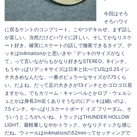
今回はそろ
そろハワイ
に戻るケントのコンプリート。こやつデキルぜ。まず話し
が楽しい。当然だけどハワイに詳しい。そしてかなりスケ
ート好き。確実にスケートの話しで徹夜できるタイプ。デ
ッキはin4mationかと思いきや「デッキのサイズがなく
て」って言いながらもかなり好きなSTEREO。8インチ。
もうやっぱりデッキサイズは日本と比べてUSは0.25イン
チ大きめなんだな。一番ポピュラーなサイズが7.75くら
い。だよね。だって足の大きさが13インチとかゴロゴロ居
ますから。でもカリーム・キャンベルとかロブ・ウェルシ
ュとかは身長2m近くありそうなのにデッキは細いのよ。
7.5インチ。やっぱりスケートボード イズ フリーダム。そ
ういうところがいいね。トラックはTHUNDER HOLLOW
LIGHT。最軽量しなやかトラック。かなりクイックな感じ
だね。ウィールはin4mationの52mmってセッティングで