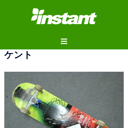
コ
ン
テ
ン
ツ
ト
へ
グ
ス
ケント
ル
キ
メ
ッ
ニ
プ
ュ
ー