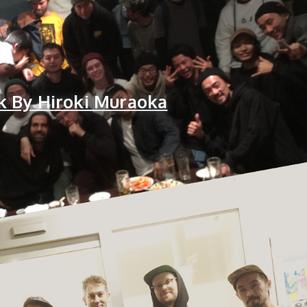
k By Hiroki Muraoka