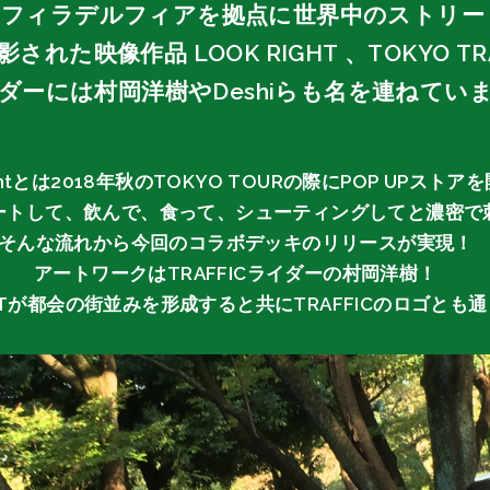
フィラデルフィアを拠点に世界中のストリートを
た映像作品 LOOK RIGHT 、TOKYO T
ダーには村岡洋樹やDeshiらも名を連ねてい
tantとは2018年秋のTOKYO TOURの際にPOP UPストア
ートして、飲んで、食って、シューティングしてと濃密で
そんな流れから今回のコラボデッキのリリースが実現
アートワークはTRAFFICライダーの村岡洋樹！
NTが都会の街並みを形成すると共にTRAFFICのロゴと