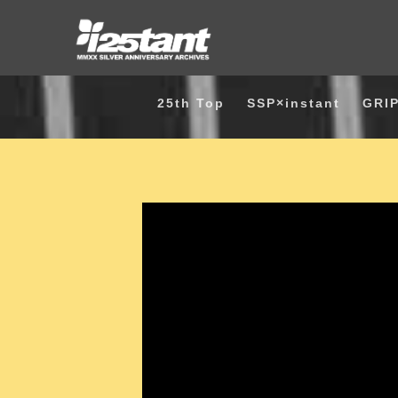
25th Top
SSP×instant
GRI