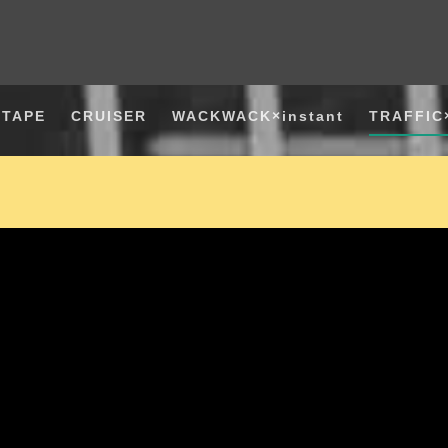
PTAPE
CRUISER
WACKWACK×instant
TRAFFIC×