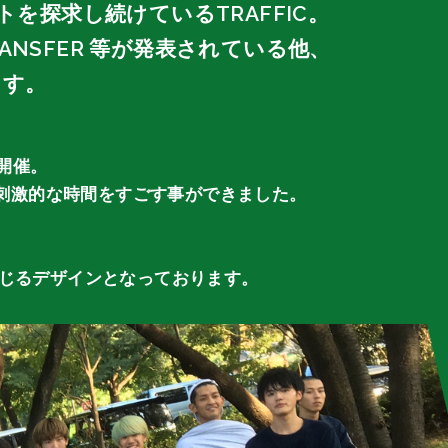
探求し続けているTRAFFIC。
RANSFER 等が発表されている他、
ます。
を開催。
刺激的な時間をすごす事ができました。
！
も通じるデザインとなっております。