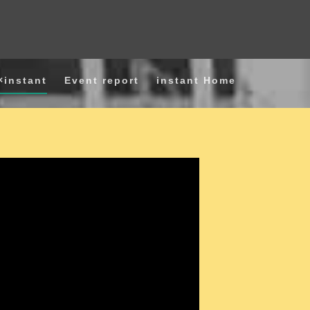
instant
Event report
instant Home