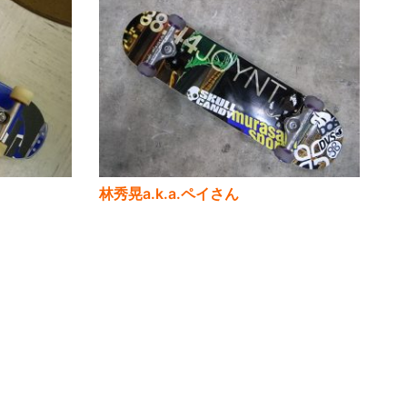
林秀晃a.k.a.ペイさん