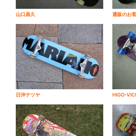
山口昌久
通販のお
日沖テツヤ
HIGO-VIC