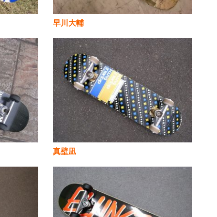
早川大輔
真壁凪