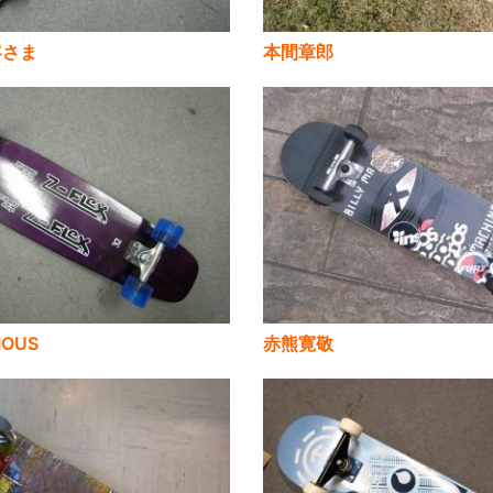
客さま
本間章郎
IOUS
赤熊寛敬