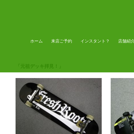
コ
ン
テ
ン
ツ
ホーム
来店ご予約
インスタント？
店舗紹
へ
ス
「元祖デッキ拝見！」
キ
ッ
プ