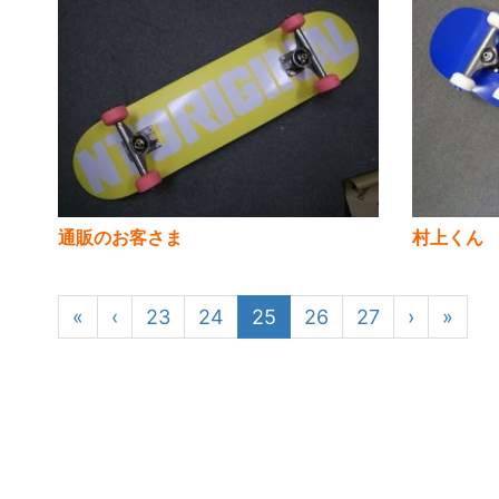
通販のお客さま
村上くん
«
‹
23
24
25
26
27
›
»