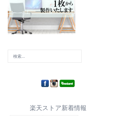
検
索:
楽天ストア新着情報