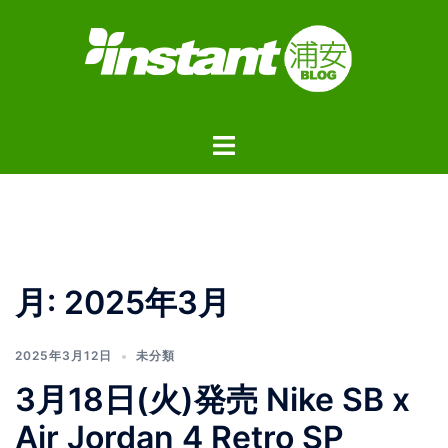
コ
ン
テ
ン
ツ
ト
へ
グ
ス
ル
キ
メ
ッ
ニ
プ
ュ
月:
2025年3月
ー
2025年3月12日
未分類
3月18日(火)発売 Nike SB x
Air Jordan 4 Retro SP