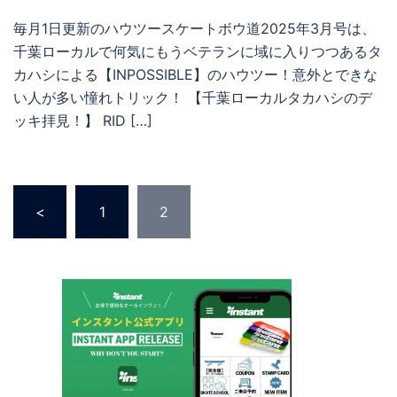
毎月1日更新のハウツースケートボウ道2025年3月号は、
千葉ローカルで何気にもうベテランに域に入りつつあるタ
カハシによる【INPOSSIBLE】のハウツー！意外とできな
い人が多い憧れトリック！ 【千葉ローカルタカハシのデ
ッキ拝見！】 RID […]
投
<
1
2
稿
の
ペ
ー
ジ
送
り