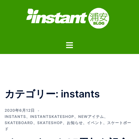
コ
ン
テ
ン
ツ
ト
へ
グ
ス
ル
キ
メ
ッ
ニ
プ
ュ
カテゴリー:
instants
ー
2020年6月12日
INSTANTS
、
INSTANTSKATESHOP
、
NEWアイテム
、
SKATEBOARD
、
SKATESHOP
、
お知らせ
、
イベント
、
スケートボー
ド