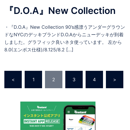
『D.O.A』New Collection
・『D.O.A』New Collection 90’s感漂うアンダーグラウン
ドなNYCのデッキブランドD.O.Aからニューデッキが到着
しました。グラフィック良いネタ使っています。 左から
8.0(エンボス仕様)/8.125/8.2 […]
投
<
1
2
3
4
>
稿
の
ペ
ー
ジ
送