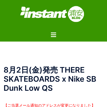
コ
ン
テ
ン
ツ
ト
へ
グ
ス
ル
キ
メ
ッ
ニ
プ
ュ
8月2日(金)発売 THERE
ー
SKATEBOARDS x Nike SB
Dunk Low QS
【ご当選メール通知のアドレスが変更になりました】