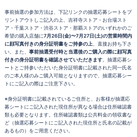
事前抽選の参加方法は、下記リンクの抽選応募シートをプ
リントアウトしご記入の上、吉祥寺ストア・お台場スト
ア・千葉ストア・渋谷ストア・那覇ストアのいずれかのご
希望の購入店舗に
7月26日(金)〜7月27日(土)の営業時間内
に顔写真付きの身分証明書をご持参の上
、直接お持ち下さ
い。また、
事前抽選受付時と当選後のご購入の際に顔写真
付きの身分証明書を確認させていただきます
。抽選応募シ
ートとご持参いただいた身分証明書に記載された同一氏名
のご本人様のみご購入可能となりますので、抽選応募シー
トにご記入の際はご注意下さい。
※身分証明書に記載されているご住所と、お客様が抽選応
募シートにご記入された現住所が異なる場合は住所確認書
類も必要となります。住所確認書類は公共料金の領収書な
ど（抽選応募シートにご記入された現住所と氏名の記載が
あるもの）をご用意ください。