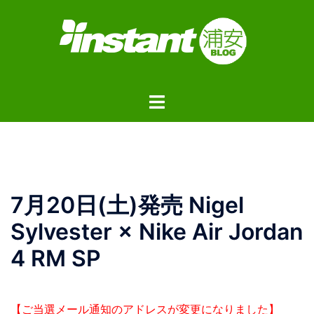
コ
ン
テ
ン
ツ
ト
へ
グ
ス
ル
キ
メ
ッ
ニ
プ
ュ
7月20日(土)発売 Nigel
ー
Sylvester × Nike Air Jordan
4 RM SP
【ご当選メール通知のアドレスが変更になりました】